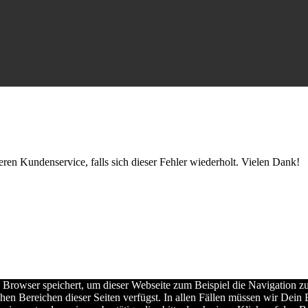
en Kundenservice, falls sich dieser Fehler wiederholt. Vielen Dank!
 Browser speichert, um dieser Webseite zum Beispiel die Navigation zu 
hen Bereichen dieser Seiten verfügst. In allen Fällen müssen wir Dei