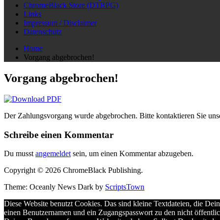
ChromeBlack Store (DTRPG)
Links
Impressum / Disclaimer
Datenschutz
Home
Vorgang abgebrochen!
Vorgang abgebrochen!
Der Zahlungsvorgang wurde abgebrochen. Bitte kontaktieren Sie unser
Schreibe einen Kommentar
Du musst
angemeldet
sein, um einen Kommentar abzugeben.
Copyright © 2026 ChromeBlack Publishing.
Theme: Oceanly News Dark by
ScriptsTown
Diese Website benutzt Cookies. Das sind kleine Textdateien, die Dein
einen Benutzernamen und ein Zugangspasswort zu den nicht öffentlic